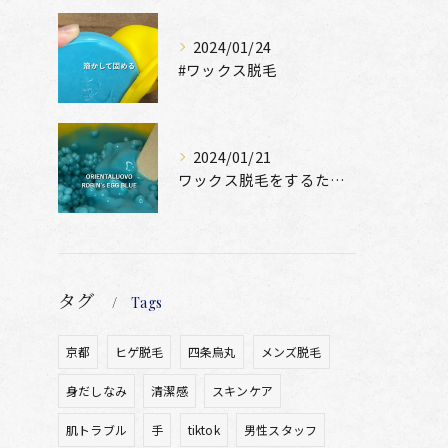
2024/01/24
#ワックス脱毛
2024/01/21
ワックス脱毛をするために絶位必要なのは、
タグ
Tags
京都
ヒゲ脱毛
四条烏丸
メンズ脱毛
身だしなみ
清潔感
スキンケア
肌トラブル
手
tiktok
男性スタッフ