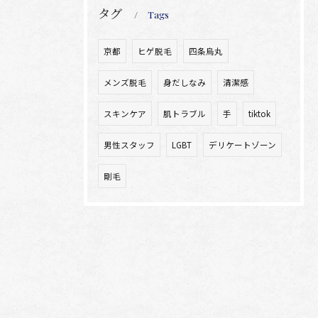
タグ
Tags
京都
ヒゲ脱毛
四条烏丸
メンズ脱毛
身だしなみ
清潔感
スキンケア
肌トラブル
手
tiktok
男性スタッフ
LGBT
デリケートゾーン
剛毛