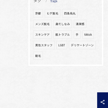
タグ
Tags
京都
ヒゲ脱毛
四条烏丸
メンズ脱毛
身だしなみ
清潔感
スキンケア
肌トラブル
手
tiktok
男性スタッフ
LGBT
デリケートゾーン
剛毛