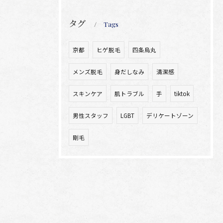
タグ
Tags
京都
ヒゲ脱毛
四条烏丸
メンズ脱毛
身だしなみ
清潔感
スキンケア
肌トラブル
手
tiktok
男性スタッフ
LGBT
デリケートゾーン
剛毛