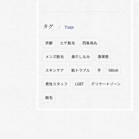
タグ
Tags
京都
ヒゲ脱毛
四条烏丸
メンズ脱毛
身だしなみ
清潔感
スキンケア
肌トラブル
手
tiktok
男性スタッフ
LGBT
デリケートゾーン
剛毛