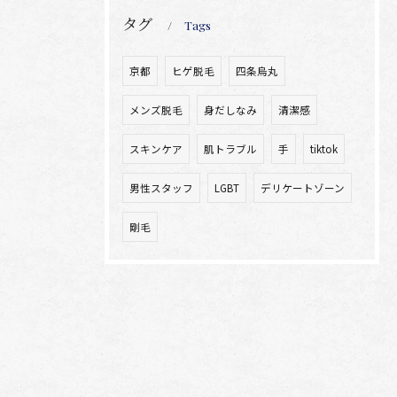
タグ
Tags
京都
ヒゲ脱毛
四条烏丸
メンズ脱毛
身だしなみ
清潔感
スキンケア
肌トラブル
手
tiktok
男性スタッフ
LGBT
デリケートゾーン
剛毛