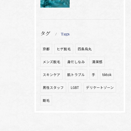
タグ
Tags
京都
ヒゲ脱毛
四条烏丸
メンズ脱毛
身だしなみ
清潔感
スキンケア
肌トラブル
手
tiktok
男性スタッフ
LGBT
デリケートゾーン
剛毛