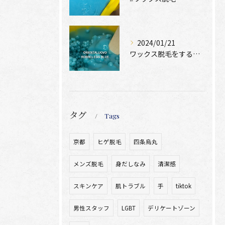
2024/01/21
ワックス脱毛をするために絶位必要なのは、
タグ
Tags
京都
ヒゲ脱毛
四条烏丸
メンズ脱毛
身だしなみ
清潔感
スキンケア
肌トラブル
手
tiktok
男性スタッフ
LGBT
デリケートゾーン