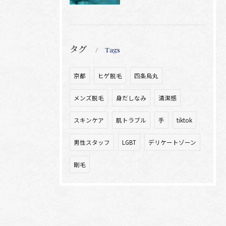
タグ
Tags
京都
ヒゲ脱毛
四条烏丸
メンズ脱毛
身だしなみ
清潔感
スキンケア
肌トラブル
手
tiktok
男性スタッフ
LGBT
デリケートゾーン
剛毛